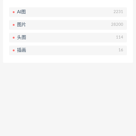
AI图
2231
图片
28200
头图
114
插画
16