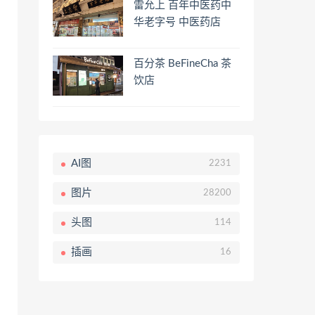
雷允上 百年中医药中
华老字号 中医药店
百分茶 BeFineCha 茶
饮店
AI图
2231
图片
28200
头图
114
插画
16