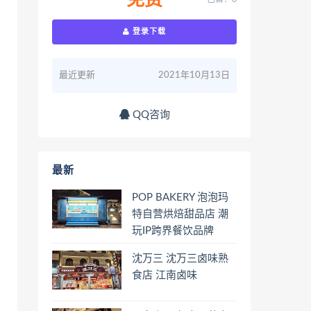
免费
登录下载
最近更新
2021年10月13日
QQ咨询
最新
POP BAKERY 泡泡玛
特自营烘焙甜品店 潮
玩IP跨界餐饮品牌
沈万三 沈万三卤味熟
食店 江南卤味