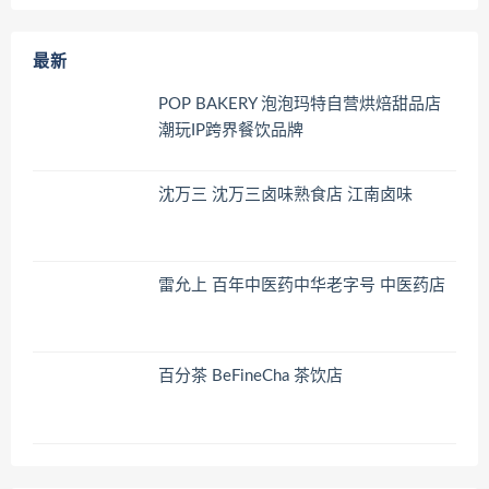
最新
POP BAKERY 泡泡玛特自营烘焙甜品店
潮玩IP跨界餐饮品牌
沈万三 沈万三卤味熟食店 江南卤味
雷允上 百年中医药中华老字号 中医药店
百分茶 BeFineCha 茶饮店