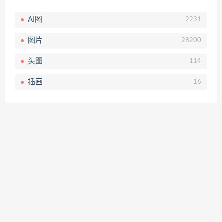
AI图
2231
图片
28200
头图
114
插画
16