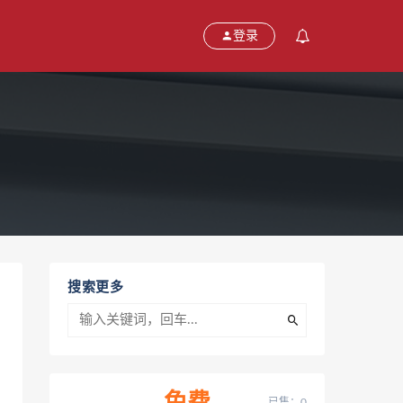
登录
搜索更多
已售：0