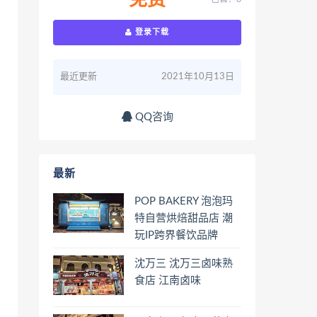
免费
登录下载
最近更新
2021年10月13日
QQ咨询
最新
POP BAKERY 泡泡玛
特自营烘焙甜品店 潮
玩IP跨界餐饮品牌
沈万三 沈万三卤味熟
食店 江南卤味