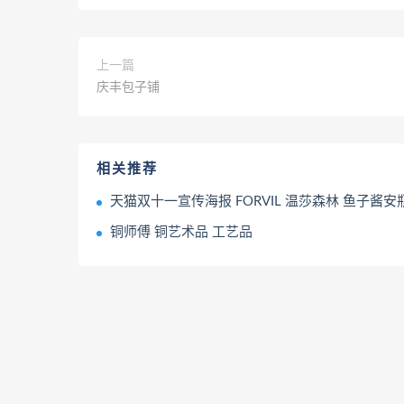
上一篇
庆丰包子铺
相关推荐
天猫双十一宣传海报 FORVIL 温莎森林 鱼子酱安瓶发膜 发膜宣
铜师傅 铜艺术品 工艺品