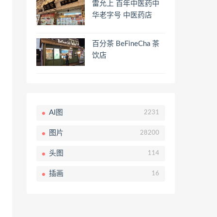
雷允上 百年中医药中
华老字号 中医药店
百分茶 BeFineCha 茶
饮店
AI图
2231
图片
28200
头图
114
插画
16