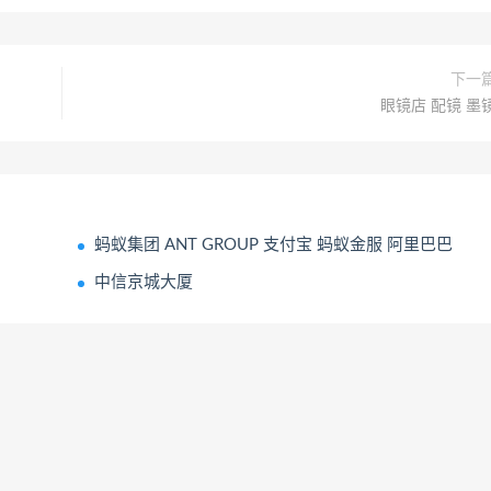
下一
眼镜店 配镜 墨
蚂蚁集团 ANT GROUP 支付宝 蚂蚁金服 阿里巴巴
中信京城大厦