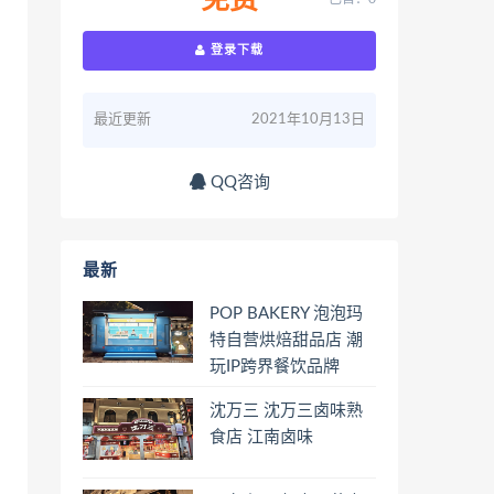
免费
登录下载
最近更新
2021年10月13日
QQ咨询
最新
POP BAKERY 泡泡玛
特自营烘焙甜品店 潮
玩IP跨界餐饮品牌
沈万三 沈万三卤味熟
食店 江南卤味