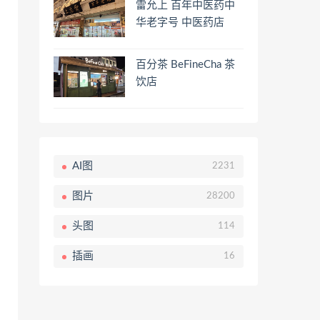
雷允上 百年中医药中
华老字号 中医药店
百分茶 BeFineCha 茶
饮店
AI图
2231
图片
28200
头图
114
插画
16