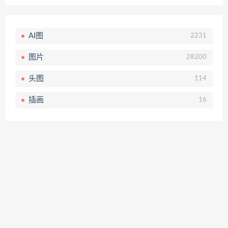
AI图
2231
图片
28200
头图
114
插画
16