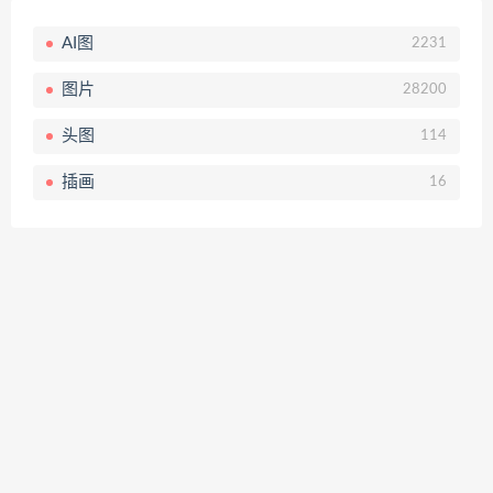
AI图
2231
图片
28200
头图
114
插画
16