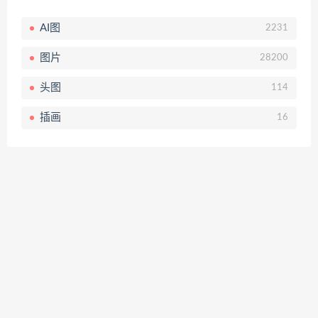
AI图
2231
图片
28200
头图
114
插画
16