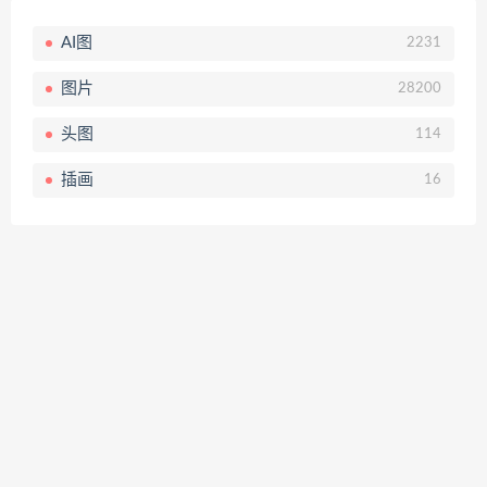
AI图
2231
图片
28200
头图
114
插画
16