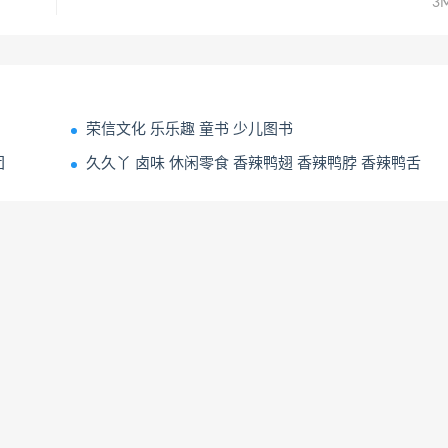
3
荣信文化 乐乐趣 童书 少儿图书
团
久久丫 卤味 休闲零食 香辣鸭翅 香辣鸭脖 香辣鸭舌