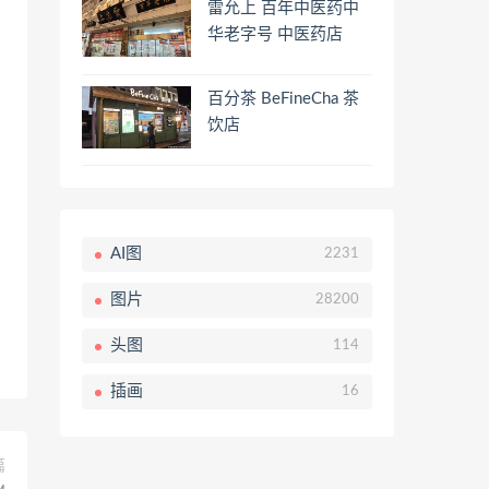
雷允上 百年中医药中
华老字号 中医药店
百分茶 BeFineCha 茶
饮店
AI图
2231
图片
28200
头图
114
插画
16
篇