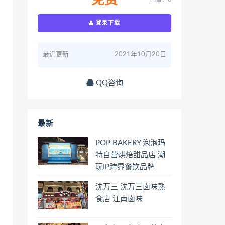
免费
登录下载
最近更新
2021年10月20日
QQ咨询
最新
POP BAKERY 泡泡玛
特自营烘焙甜品店 潮
玩IP跨界餐饮品牌
沈万三 沈万三卤味熟
食店 江南卤味