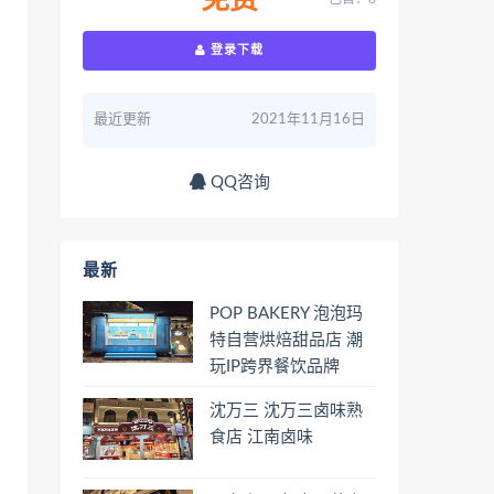
免费
登录下载
最近更新
2021年11月16日
QQ咨询
最新
POP BAKERY 泡泡玛
特自营烘焙甜品店 潮
玩IP跨界餐饮品牌
沈万三 沈万三卤味熟
食店 江南卤味