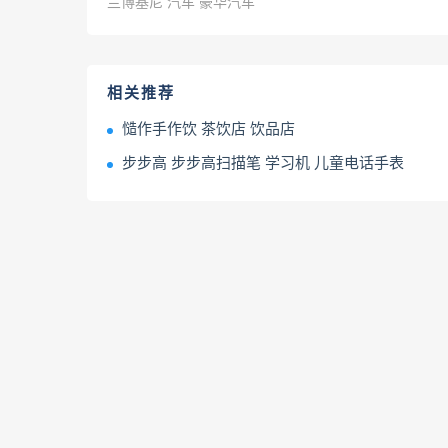
兰博基尼 汽车 豪华汽车
相关推荐
慥作手作饮 茶饮店 饮品店
步步高 步步高扫描笔 学习机 儿童电话手表