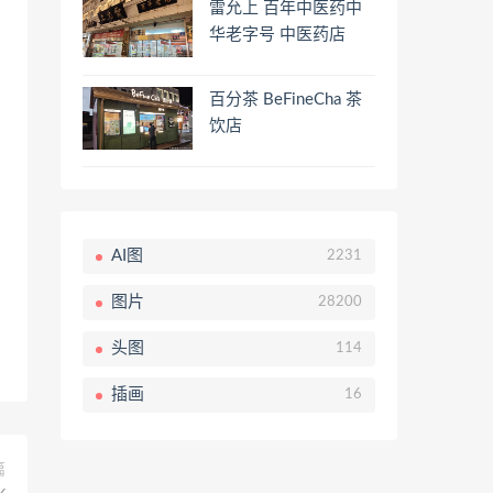
雷允上 百年中医药中
华老字号 中医药店
百分茶 BeFineCha 茶
饮店
AI图
2231
图片
28200
头图
114
插画
16
篇