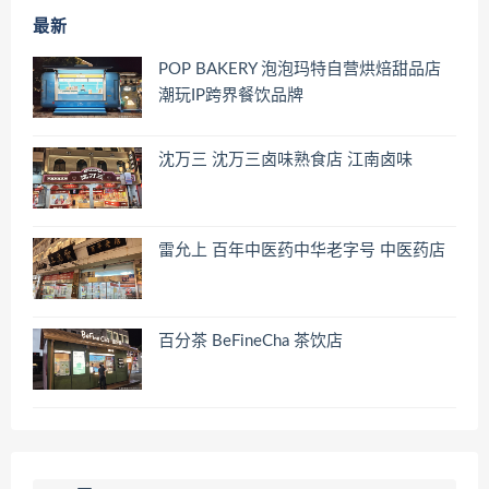
最新
POP BAKERY 泡泡玛特自营烘焙甜品店
潮玩IP跨界餐饮品牌
沈万三 沈万三卤味熟食店 江南卤味
雷允上 百年中医药中华老字号 中医药店
百分茶 BeFineCha 茶饮店