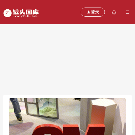
登录
3M
2021-10-20
分类：
图片
热度：512
评论：
0
售价：￥免费