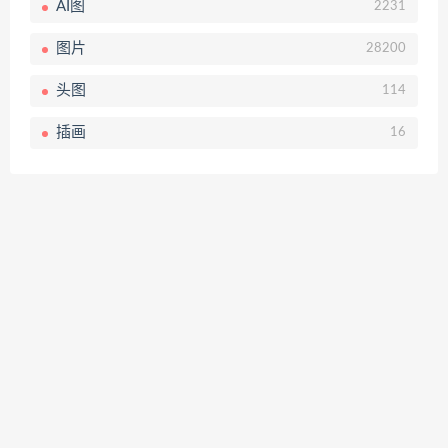
AI图
2231
图片
28200
头图
114
插画
16