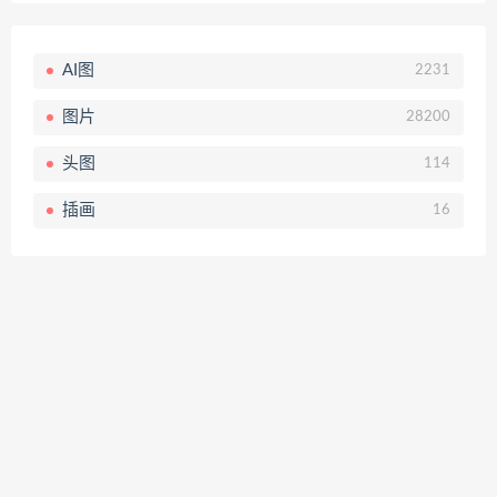
AI图
2231
图片
28200
头图
114
插画
16