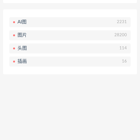
AI图
2231
图片
28200
头图
114
插画
16