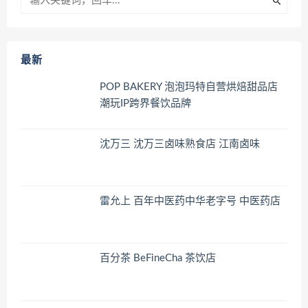
最新
POP BAKERY 泡泡玛特自营烘焙甜品店
潮玩IP跨界餐饮品牌
沈万三 沈万三卤味熟食店 江南卤味
雷允上 百年中医药中华老字号 中医药店
百分茶 BeFineCha 茶饮店