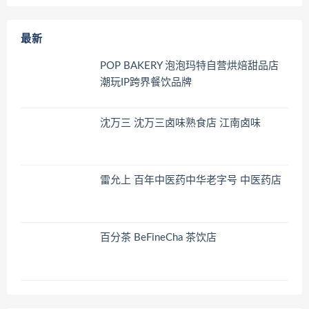
最新
POP BAKERY 泡泡玛特自营烘焙甜品店
潮玩IP跨界餐饮品牌
沈万三 沈万三卤味熟食店 江南卤味
雷允上 百年中医药中华老字号 中医药店
百分茶 BeFineCha 茶饮店