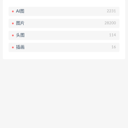
AI图
2231
图片
28200
头图
114
插画
16