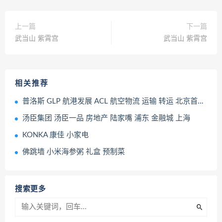
上一篇
下一篇
武当山 紫霄宫
武当山 紫霄宫
相关推荐
普洛斯 GLP 航港发展 ACL 航空物流 运输 转运 北京首都机场
汤臣集团 汤臣一品 房地产 陆家嘴 浦东 金融城 上海
KONKA 康佳 小家电
佛跳墙 小米海参粥 礼盒 预制菜
搜索更多