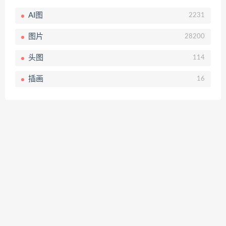
AI图
2231
图片
28200
头图
114
插画
16