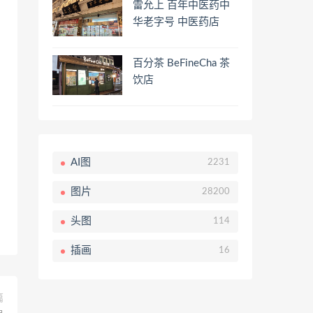
雷允上 百年中医药中
华老字号 中医药店
百分茶 BeFineCha 茶
饮店
AI图
2231
图片
28200
头图
114
插画
16
篇