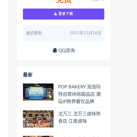
免费
登录下载
最近更新
2021年11月16日
QQ咨询
最新
POP BAKERY 泡泡玛
特自营烘焙甜品店 潮
玩IP跨界餐饮品牌
沈万三 沈万三卤味熟
食店 江南卤味