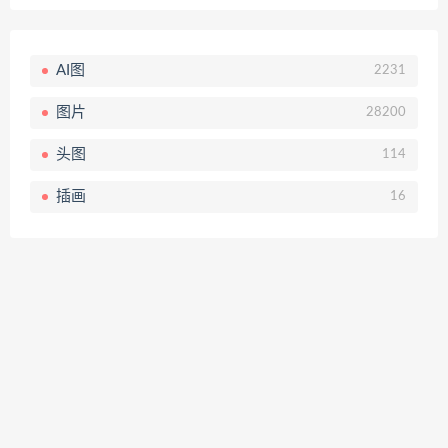
AI图
2231
图片
28200
头图
114
插画
16