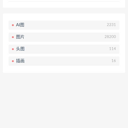
AI图
2231
图片
28200
头图
114
插画
16