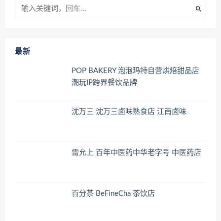
最新
POP BAKERY 泡泡玛特自营烘焙甜品店
潮玩IP跨界餐饮品牌
沈万三 沈万三卤味熟食店 江南卤味
雷允上 百年中医药中华老字号 中医药店
百分茶 BeFineCha 茶饮店