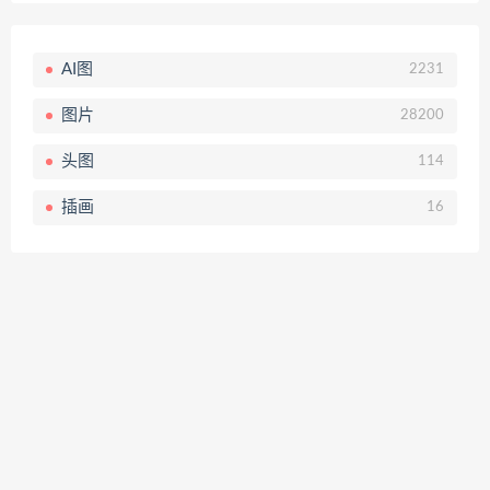
AI图
2231
图片
28200
头图
114
插画
16