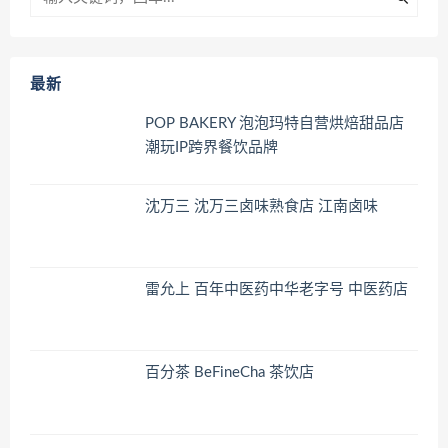
最新
POP BAKERY 泡泡玛特自营烘焙甜品店
潮玩IP跨界餐饮品牌
沈万三 沈万三卤味熟食店 江南卤味
雷允上 百年中医药中华老字号 中医药店
百分茶 BeFineCha 茶饮店