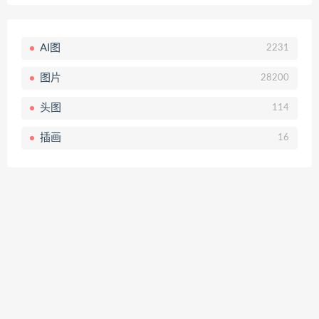
AI图
2231
图片
28200
头图
114
插画
16