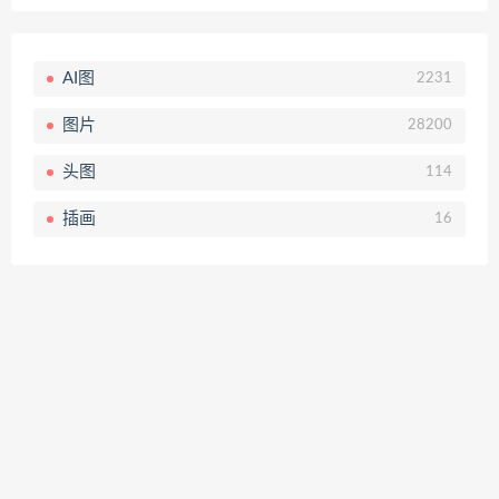
AI图
2231
图片
28200
头图
114
插画
16