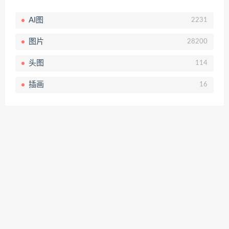
AI图
2231
图片
28200
头图
114
插画
16