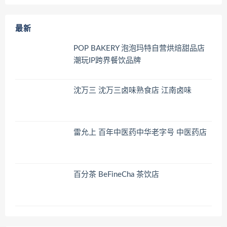
最新
POP BAKERY 泡泡玛特自营烘焙甜品店
潮玩IP跨界餐饮品牌
沈万三 沈万三卤味熟食店 江南卤味
雷允上 百年中医药中华老字号 中医药店
百分茶 BeFineCha 茶饮店