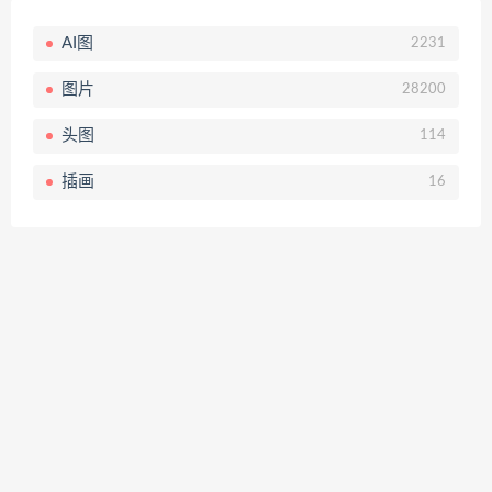
AI图
2231
图片
28200
头图
114
插画
16