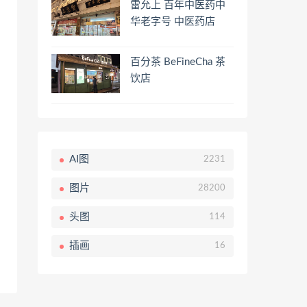
雷允上 百年中医药中
华老字号 中医药店
百分茶 BeFineCha 茶
饮店
AI图
2231
图片
28200
头图
114
插画
16