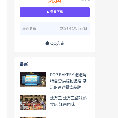
免费
登录下载
最近更新
2021年10月29日
QQ咨询
最新
POP BAKERY 泡泡玛
特自营烘焙甜品店 潮
玩IP跨界餐饮品牌
沈万三 沈万三卤味熟
食店 江南卤味