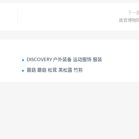
下一
故宫博物
DISCOVERY 户外装备 运动服饰 服装
菌菇 蘑菇 松茸 黑松露 竹荪