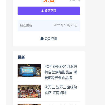
免费
登录下载
最近更新
2021年10月28日
QQ咨询
最新
POP BAKERY 泡泡玛
特自营烘焙甜品店 潮
玩IP跨界餐饮品牌
沈万三 沈万三卤味熟
食店 江南卤味