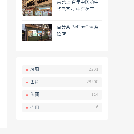
雷允上 百年中医药中
华老字号 中医药店
百分茶 BeFineCha 茶
饮店
AI图
2231
图片
28200
头图
114
插画
16