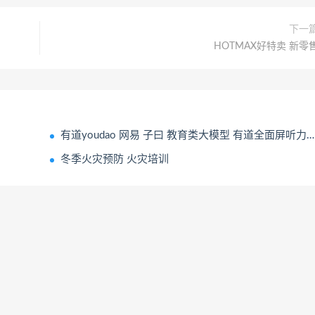
下一
HOTMAX好特卖 新零
有道youdao 网易 子曰 教育类大模型 有道全面屏听力宝M7 有道词典笔X7 Pro
冬季火灾预防 火灾培训