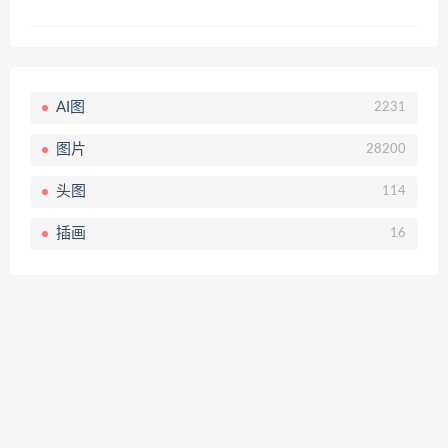
AI图
2231
图片
28200
头图
114
插画
16