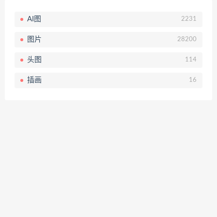
AI图
2231
图片
28200
头图
114
插画
16