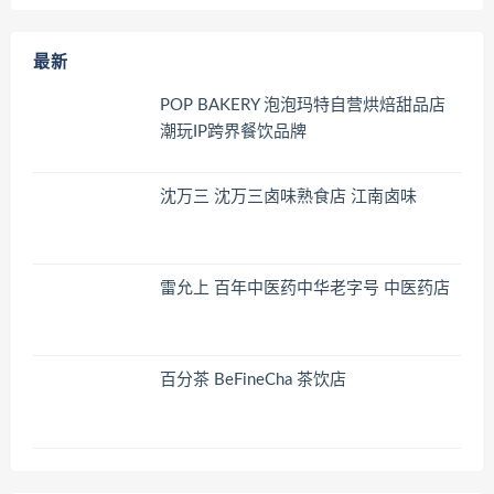
最新
POP BAKERY 泡泡玛特自营烘焙甜品店
潮玩IP跨界餐饮品牌
沈万三 沈万三卤味熟食店 江南卤味
雷允上 百年中医药中华老字号 中医药店
百分茶 BeFineCha 茶饮店