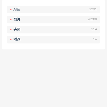
AI图
2231
图片
28200
头图
114
插画
16