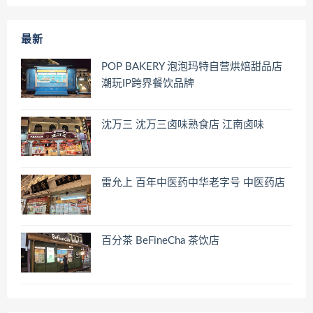
最新
POP BAKERY 泡泡玛特自营烘焙甜品店
潮玩IP跨界餐饮品牌
沈万三 沈万三卤味熟食店 江南卤味
雷允上 百年中医药中华老字号 中医药店
百分茶 BeFineCha 茶饮店