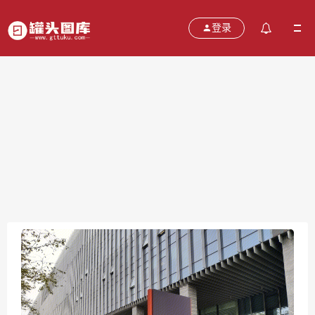
登录
猿辅导 在线教育 斑马ai课
2021-10-28
分类：
图片
热度：624
评论：
0
售价：￥免费