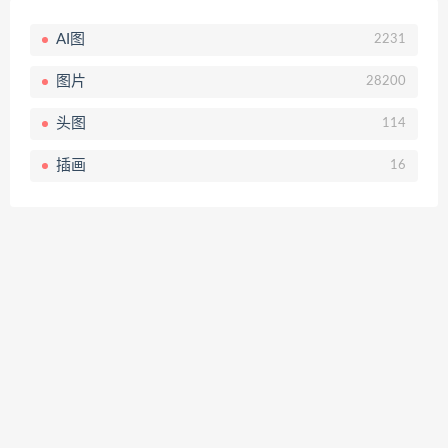
AI图
2231
图片
28200
头图
114
插画
16