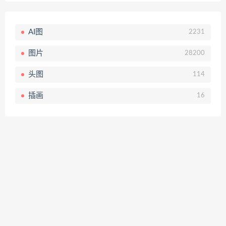
AI图
2231
图片
28200
头图
114
插画
16