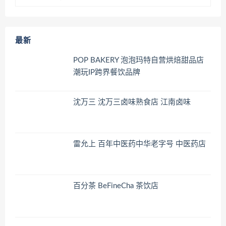
最新
POP BAKERY 泡泡玛特自营烘焙甜品店
潮玩IP跨界餐饮品牌
沈万三 沈万三卤味熟食店 江南卤味
雷允上 百年中医药中华老字号 中医药店
百分茶 BeFineCha 茶饮店