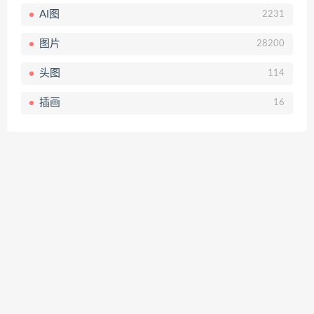
AI图
2231
图片
28200
头图
114
插画
16