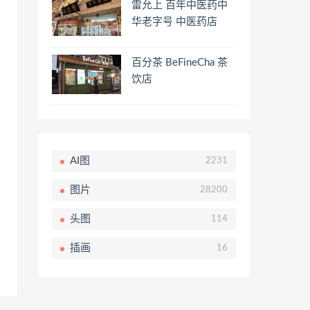
雷允上 百年中医药中
华老字号 中医药店
百分茶 BeFineCha 茶
饮店
AI图
2231
图片
28200
头图
114
插画
16