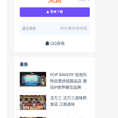
免费
登录下载
最近更新
2021年10月28日
QQ咨询
最新
POP BAKERY 泡泡玛
特自营烘焙甜品店 潮
玩IP跨界餐饮品牌
沈万三 沈万三卤味熟
食店 江南卤味