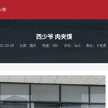
AI图
西少爷 肉夹馍
21-10-28
分类：
图片
热度：585
评论：
0
售价：￥免费