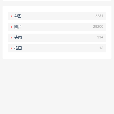
AI图
2231
图片
28200
头图
114
插画
16