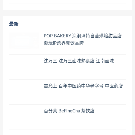
最新
POP BAKERY 泡泡玛特自营烘焙甜品店
潮玩IP跨界餐饮品牌
沈万三 沈万三卤味熟食店 江南卤味
雷允上 百年中医药中华老字号 中医药店
百分茶 BeFineCha 茶饮店