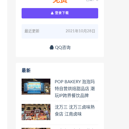
免费
登录下载
最近更新
2021年10月28日
QQ咨询
最新
POP BAKERY 泡泡玛
特自营烘焙甜品店 潮
玩IP跨界餐饮品牌
沈万三 沈万三卤味熟
食店 江南卤味