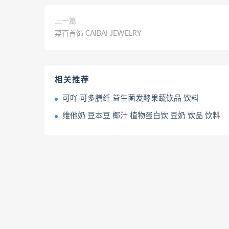
上一篇
菜百首饰 CAIBAI JEWELRY
相关推荐
可吖 可多膳纤 益生菌发酵果蔬饮品 饮料
维他奶 豆本豆 椰汁 植物蛋白饮 豆奶 饮品 饮料