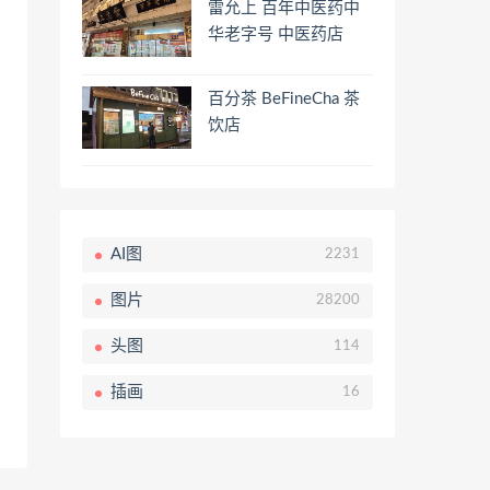
雷允上 百年中医药中
华老字号 中医药店
百分茶 BeFineCha 茶
饮店
AI图
2231
图片
28200
头图
114
插画
16