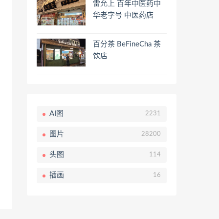
雷允上 百年中医药中
华老字号 中医药店
百分茶 BeFineCha 茶
饮店
AI图
2231
图片
28200
头图
114
插画
16