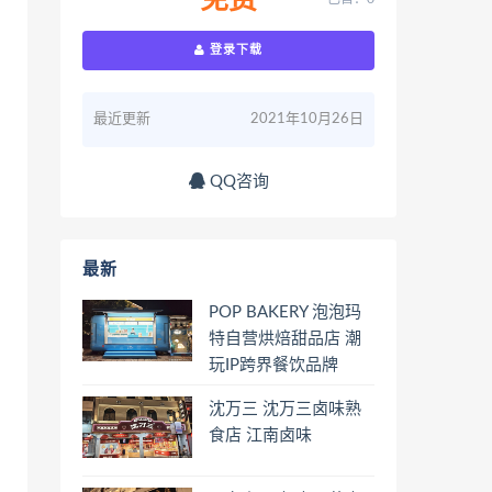
免费
登录下载
最近更新
2021年10月26日
QQ咨询
最新
POP BAKERY 泡泡玛
特自营烘焙甜品店 潮
玩IP跨界餐饮品牌
沈万三 沈万三卤味熟
食店 江南卤味