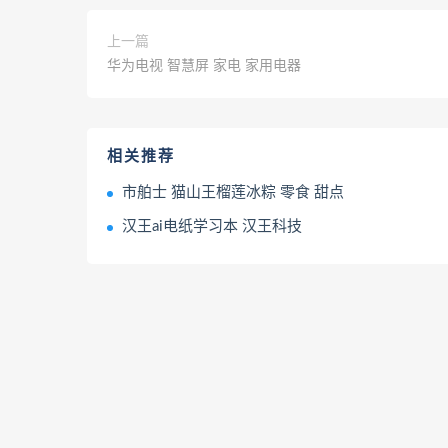
上一篇
华为电视 智慧屏 家电 家用电器
相关推荐
市舶士 猫山王榴莲冰粽 零食 甜点
汉王ai电纸学习本 汉王科技