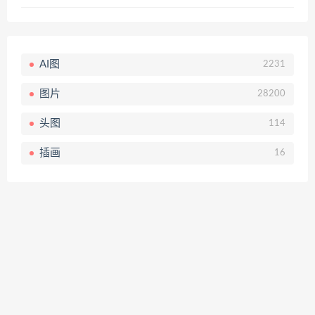
AI图
2231
图片
28200
头图
114
插画
16