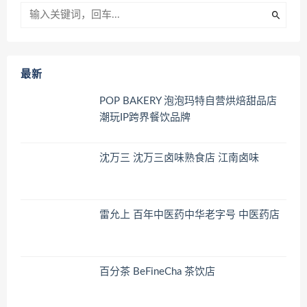
最新
POP BAKERY 泡泡玛特自营烘焙甜品店
潮玩IP跨界餐饮品牌
沈万三 沈万三卤味熟食店 江南卤味
雷允上 百年中医药中华老字号 中医药店
百分茶 BeFineCha 茶饮店