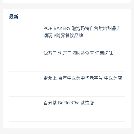
最新
POP BAKERY 泡泡玛特自营烘焙甜品店
潮玩IP跨界餐饮品牌
沈万三 沈万三卤味熟食店 江南卤味
雷允上 百年中医药中华老字号 中医药店
百分茶 BeFineCha 茶饮店