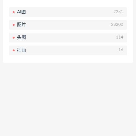
AI图
2231
图片
28200
头图
114
插画
16