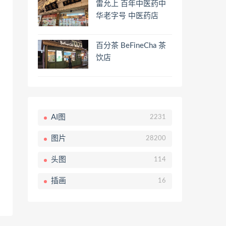
雷允上 百年中医药中
华老字号 中医药店
百分茶 BeFineCha 茶
饮店
AI图
2231
图片
28200
头图
114
插画
16