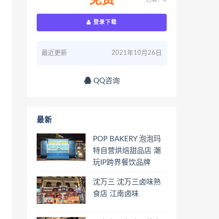
免费
登录下载
最近更新
2021年10月26日
QQ咨询
最新
POP BAKERY 泡泡玛
特自营烘焙甜品店 潮
玩IP跨界餐饮品牌
沈万三 沈万三卤味熟
食店 江南卤味