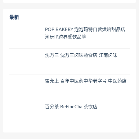
最新
POP BAKERY 泡泡玛特自营烘焙甜品店
潮玩IP跨界餐饮品牌
沈万三 沈万三卤味熟食店 江南卤味
雷允上 百年中医药中华老字号 中医药店
百分茶 BeFineCha 茶饮店