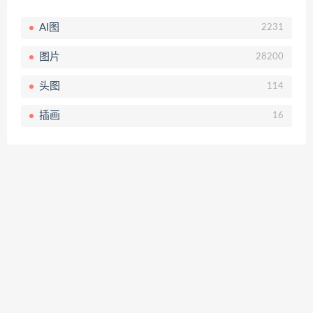
AI图
2231
图片
28200
头图
114
插画
16