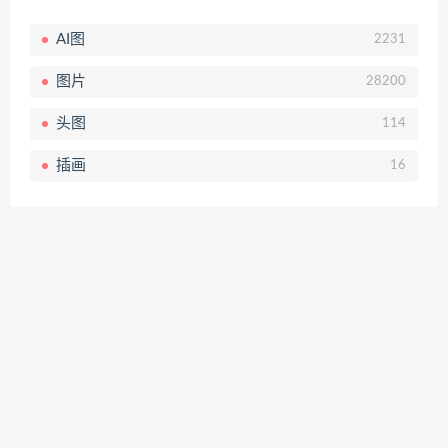
AI图
2231
图片
28200
头图
114
插画
16