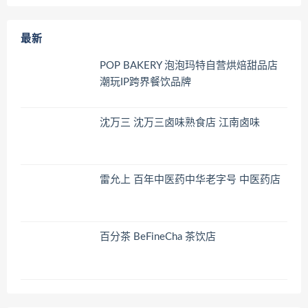
最新
POP BAKERY 泡泡玛特自营烘焙甜品店
潮玩IP跨界餐饮品牌
沈万三 沈万三卤味熟食店 江南卤味
雷允上 百年中医药中华老字号 中医药店
百分茶 BeFineCha 茶饮店