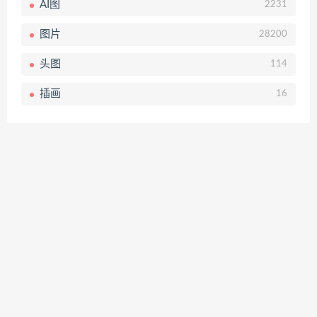
AI图
2231
图片
28200
头图
114
插画
16