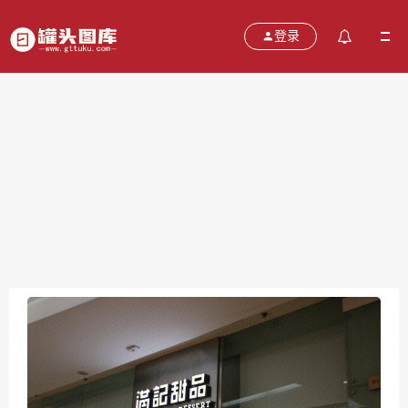
登录
满记甜品
2021-10-24
分类：
图片
热度：691
评论：
0
售价：￥免费