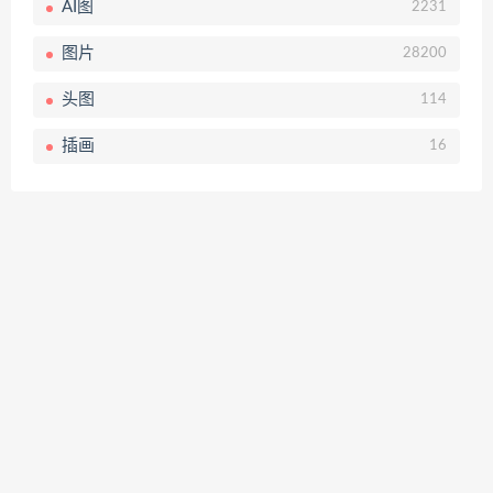
AI图
2231
图片
28200
头图
114
插画
16