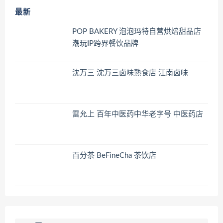
最新
POP BAKERY 泡泡玛特自营烘焙甜品店
潮玩IP跨界餐饮品牌
沈万三 沈万三卤味熟食店 江南卤味
雷允上 百年中医药中华老字号 中医药店
百分茶 BeFineCha 茶饮店