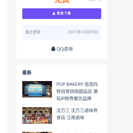
免费
登录下载
最近更新
2021年10月24日
QQ咨询
最新
POP BAKERY 泡泡玛
特自营烘焙甜品店 潮
玩IP跨界餐饮品牌
沈万三 沈万三卤味熟
食店 江南卤味