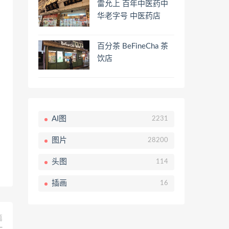
雷允上 百年中医药中
华老字号 中医药店
百分茶 BeFineCha 茶
饮店
AI图
2231
图片
28200
头图
114
插画
16
篇