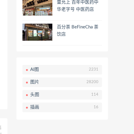
雷允上 百年中医药中
华老字号 中医药店
百分茶 BeFineCha 茶
饮店
AI图
2231
图片
28200
头图
114
插画
16
篇