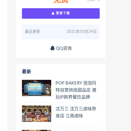
免费
登录下载
最近更新
2021年10月24日
QQ咨询
最新
POP BAKERY 泡泡玛
特自营烘焙甜品店 潮
玩IP跨界餐饮品牌
沈万三 沈万三卤味熟
食店 江南卤味