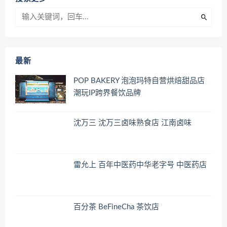
最新
POP BAKERY 泡泡玛特自营烘焙甜品店
潮玩IP跨界餐饮品牌
沈万三 沈万三卤味熟食店 江南卤味
雷允上 百年中医药中华老字号 中医药店
百分茶 BeFineCha 茶饮店