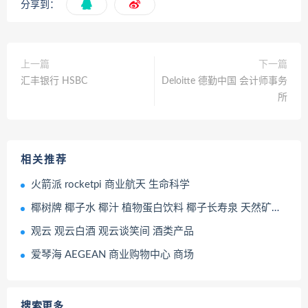
分享到：
上一篇
下一篇
汇丰银行 HSBC
Deloitte 德勤中国 会计师事务
所
相关推荐
火箭派 rocketpi 商业航天 生命科学
椰树牌 椰子水 椰汁 植物蛋白饮料 椰子长寿泉 天然矿泉水 饮品 饮料
观云 观云白酒 观云谈笑间 酒类产品
爱琴海 AEGEAN 商业购物中心 商场
搜索更多