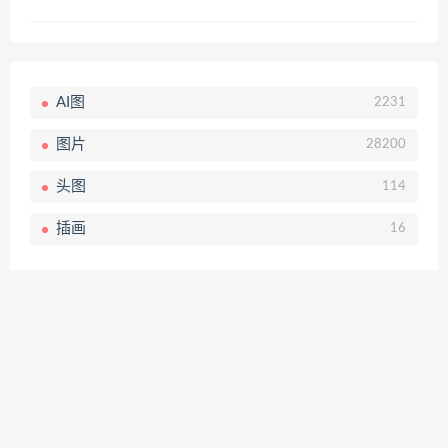
AI图
2231
图片
28200
头图
114
插画
16