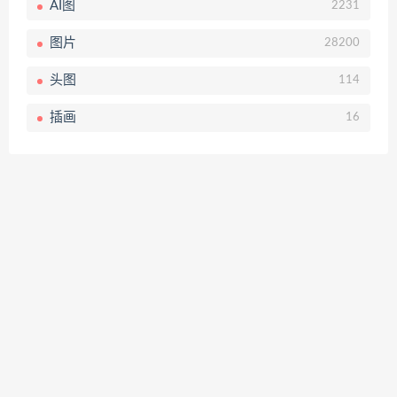
AI图
2231
图片
28200
头图
114
插画
16