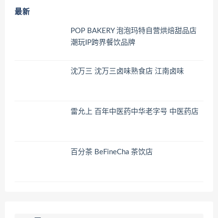
最新
POP BAKERY 泡泡玛特自营烘焙甜品店
潮玩IP跨界餐饮品牌
沈万三 沈万三卤味熟食店 江南卤味
雷允上 百年中医药中华老字号 中医药店
百分茶 BeFineCha 茶饮店