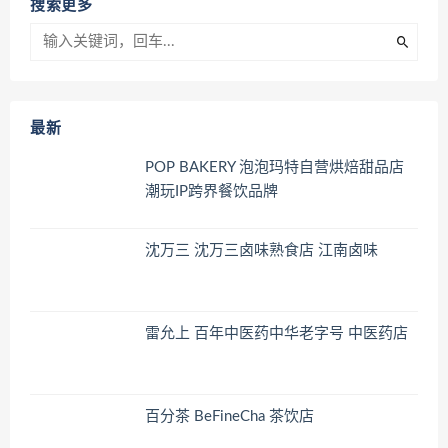
搜索更多
最新
POP BAKERY 泡泡玛特自营烘焙甜品店
潮玩IP跨界餐饮品牌
沈万三 沈万三卤味熟食店 江南卤味
雷允上 百年中医药中华老字号 中医药店
百分茶 BeFineCha 茶饮店