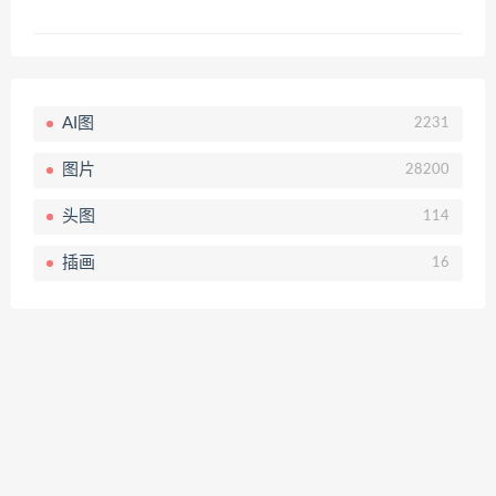
AI图
2231
图片
28200
头图
114
插画
16