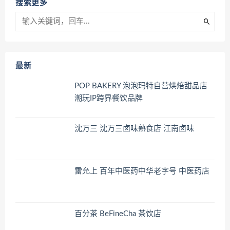
搜索更多
最新
POP BAKERY 泡泡玛特自营烘焙甜品店
潮玩IP跨界餐饮品牌
沈万三 沈万三卤味熟食店 江南卤味
雷允上 百年中医药中华老字号 中医药店
百分茶 BeFineCha 茶饮店