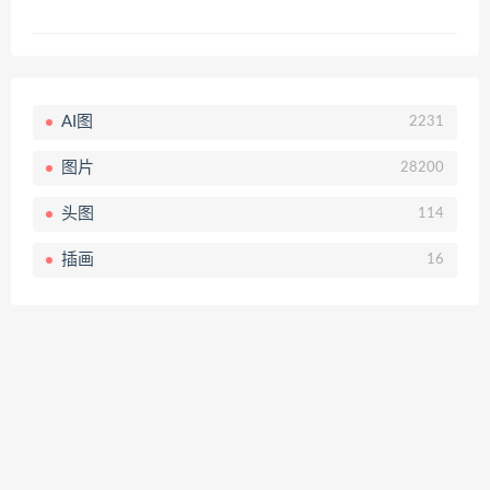
AI图
2231
图片
28200
头图
114
插画
16